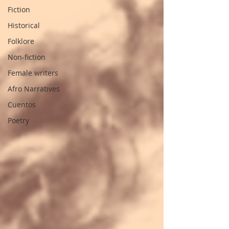
Fiction
Historical
Folklore
Non-fiction
Female writers
Afro Narratives
Cuentos
Poetry