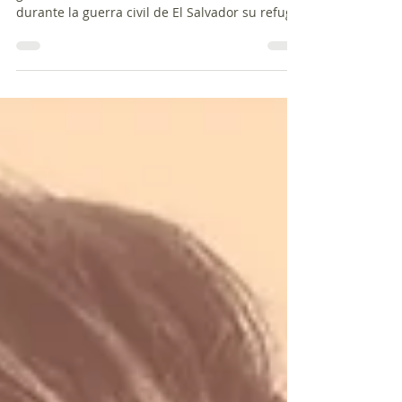
¿ Qué puede salvar a una niña del horror de la
guerra? La autora Roxana Méndez nos cuenta
durante la guerra civil de El Salvador su refugio
fue la poesía. En este episodio presentamos
dos poemas de esta autora que reflejan el
momento en que una familia ha de huir de un
conflicto armado. En el comentario
reflexionamos acerca de uno de los poemas y
hablamos de la vida de la poeta. Finalizamos el
programa con el poema “Máquinas voladoras”.
Pequeño poema infantil (Rubén Darío) Y,