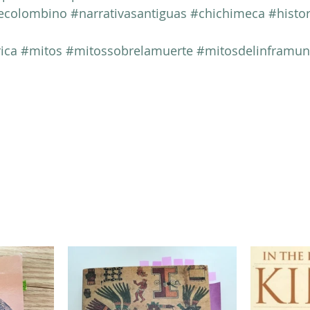
ecolombino
#narrativasantiguas
#chichimeca
#histo
ica
#mitos
#mitossobrelamuerte
#mitosdelinframu