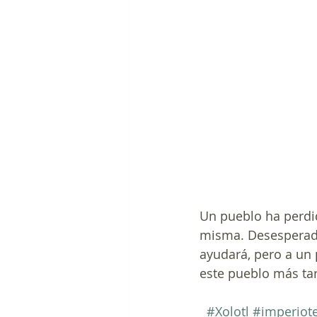
Un pueblo ha perdid
misma. Desesperado 
ayudará, pero a un
este pueblo más tar
#Xolotl
#imperiot