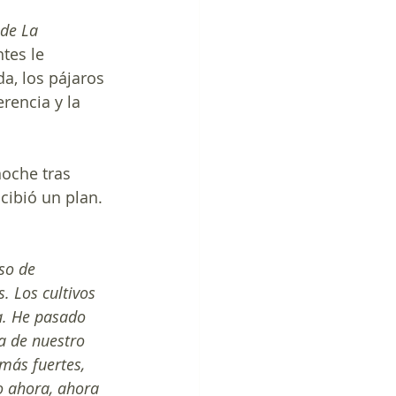
 de La 
tes le 
a, los pájaros 
rencia y la 
noche tras 
ibió un plan. 
so de 
. Los cultivos 
a. He pasado 
a de nuestro 
más fuertes, 
o ahora, ahora 