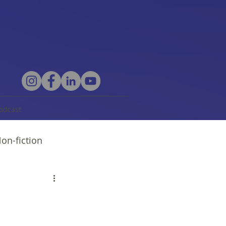
odcast
on-fiction