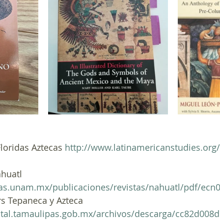
loridas Aztecas 
http://www.latinamericanstudies.org/
ahuatl 
cas.unam.mx/publicaciones/revistas/nahuatl/pdf/ecn
rs Tepaneca y Azteca 
igital.tamaulipas.gob.mx/archivos/descarga/cc82d00