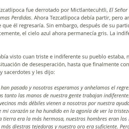
zcatlipoca fue derrotado por Mictlantecuhtli, 
El Señor
Almas Perdidas
. Ahora Tezcatlipoca debía partir, pero an
 que él regresaría. Sin embargo, después de su partid
emente, el cielo azul ahora permanecía gris. La indife
había visto cuan triste e indiferente su pueblo estaba, 
ituación de desesperación, hasta que finalmente conc
y sacerdotes y les dijo:
s han pasado y nosotros esperamos y anhelamos el regre
s tanto las manos de nuestra gente trabajan indiferentes
vecinos más débiles vienen a nosotros por nuestra ayud
 mi corazón se ha hundido en la agonía de ver la tristez
a tierra era la más hermosa, nuestros hombres eran los 
 más diestras tejedoras y nuestro oro era suficiente. Per