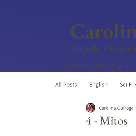
Caroli
Storyteller • Performe
About Me
Children Programs
All Posts
English
Sci Fi
Female writers
Carolina Quiroga
Afro Na
4 - Mitos