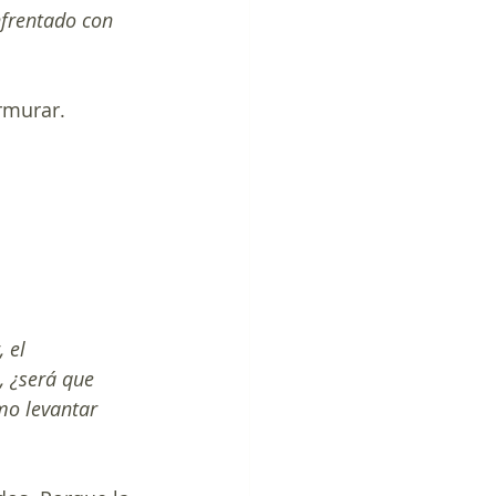
nfrentado con 
rmurar.
 el 
 ¿será que 
mo levantar 