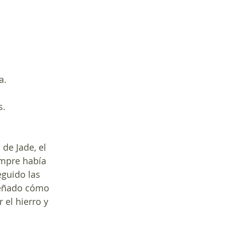
a. 
.  
de Jade, el 
empre había 
guido las 
señado cómo 
 el hierro y 