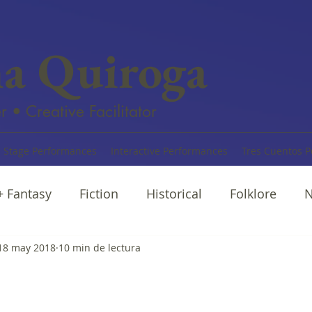
na Quiroga
r • Creative Facilitator
Stage Performances
Interactive Performances
Tres Cuentos P
 + Fantasy
Fiction
Historical
Folklore
N
rratives
18 may 2018
10 min de lectura
Cuentos
Poetry