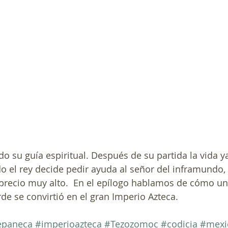
o su guía espiritual. Después de su partida la vida ya
el rey decide pedir ayuda al señor del inframundo, 
 precio muy alto.  En el epílogo hablamos de cómo u
de se convirtió en el gran Imperio Azteca.
epaneca
#imperioazteca
#Tezozomoc
#codicia
#mexi