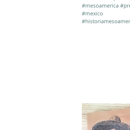
#mesoamerica
#pr
#mexico
#historiamesoamer