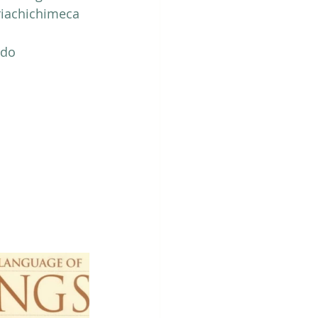
riachichimeca
ndo