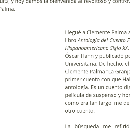
ultz, y hoy damos la bienvenida al revoltoso y controv
Palma.
Llegué a Clemente Palma a
libro 
Antología del Cuento F
Hispanoamericano Siglo XX
,
Óscar Hahn y publicado por
Universitaria. De hecho, el
Clemente Palma “La Granja 
primer cuento con que Hahn
antología. Es un cuento d
película de suspenso y hor
como era tan largo, me dec
otro cuento.
La búsqueda me refirió 