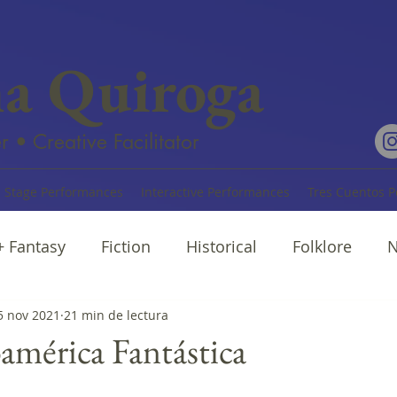
na Quiroga
r • Creative Facilitator
Stage Performances
Interactive Performances
Tres Cuentos P
 + Fantasy
Fiction
Historical
Folklore
N
rratives
5 nov 2021
21 min de lectura
Cuentos
Poetry
oamérica Fantástica