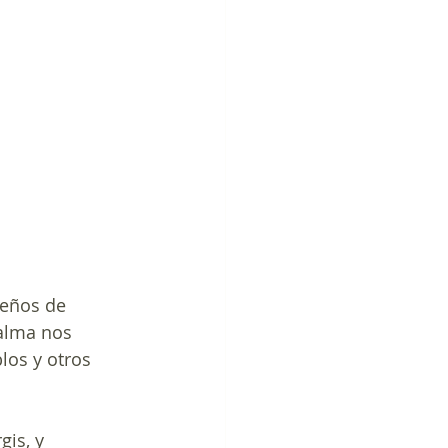
ueños de 
alma nos 
los y otros 
is, y 