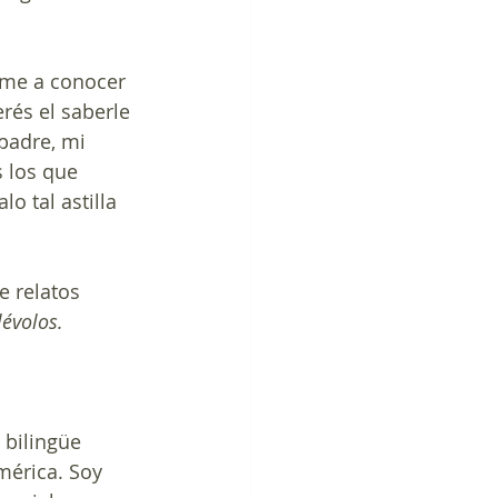
rme a conocer 
rés el saberle 
padre, mi 
 los que 
o tal astilla 
e relatos 
évolos.
América. Soy 