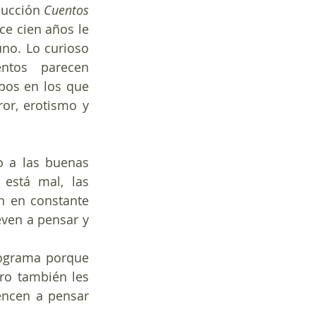
ucción 
Cuentos 
ce cien años le 
no. Lo curioso 
tos parecen 
pos en los que 
or, erotismo y 
 a las buenas 
stá mal, las 
n en constante 
ven a pensar y 
ograma porque 
o también les 
encen a pensar 