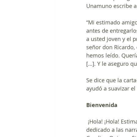
Unamuno escribe a 
“Mi estimado amigo:
antes de entregarlo
a usted joven y el 
señor don Ricardo, 
hemos leído. Quería 
[…]. Y le aseguro q
Se dice que la cart
ayudó a suavizar el
Bienvenida
 ¡Hola! ¡Hola! Estimados y estimadas oyentes de Tres Cuentos, el podcast bilingüe 
dedicado a las narra