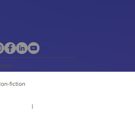
odcast
on-fiction