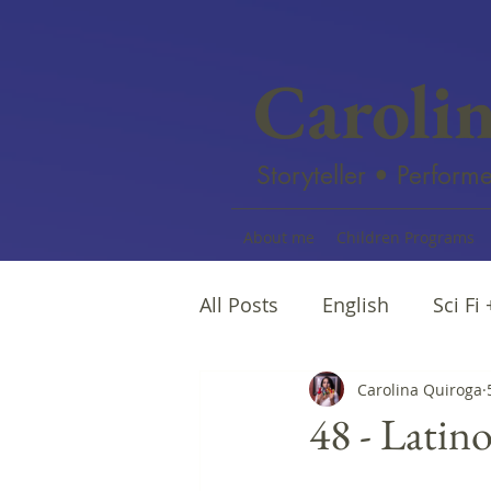
Caroli
Storyteller • Performe
About me
Children Programs
All Posts
English
Sci Fi
Female writers
Carolina Quiroga
Afro Na
48 - Latin