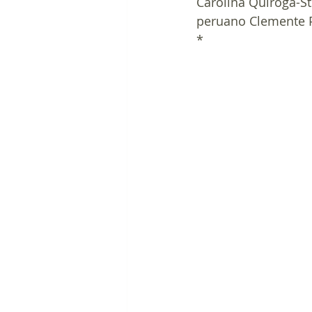
Carolina Quiroga-St
peruano Clemente 
*