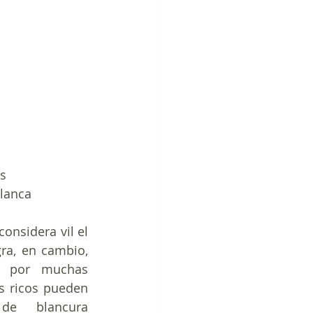
as
lanca
onsidera vil el 
linaje indio; la sangre negra, en cambio, 
 por muchas 
s ricos pueden 
de blancura 