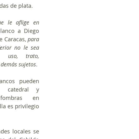
as de plata.
e le aflige en 
blanco a Diego 
e Caracas, 
para 
erior no le sea 
 uso, trato, 
s demás sujetos
.
ancos pueden 
 catedral y 
lfombras en 
a es privilegio 
es locales se 