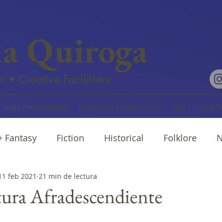
na Quiroga
r • Creative Facilitator
Stage Performances
Interactive Performances
Tres Cuentos P
 + Fantasy
Fiction
Historical
Folklore
N
rratives
11 feb 2021
21 min de lectura
Cuentos
Poetry
atura Afradescendiente