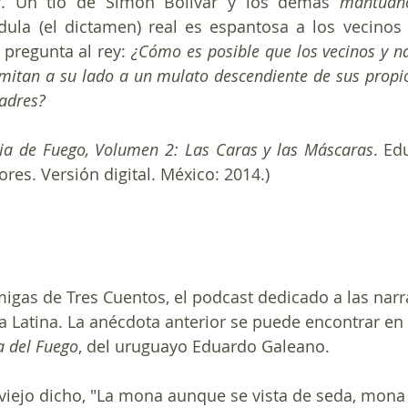
r. Un tío de Simón Bolívar y los demás 
mantuan
dula (el dictamen) real es espantosa a los vecinos 
 pregunta al rey: 
¿Cómo es posible que los vecinos y na
mitan a su lado a un mulato descendiente de sus propio
padres?
a de Fuego, Volumen 2: Las Caras y las Máscaras
. Ed
ores. Versión digital. México: 2014.)
igas de Tres Cuentos, el podcast dedicado a las narra
a Latina. La anécdota anterior se puede encontrar en e
 del Fuego
, del uruguayo Eduardo Galeano. 
viejo dicho, "La mona aunque se vista de seda, mona