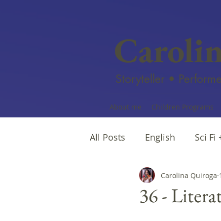
Caroli
Storyteller • Performe
About me
Children Programs
All Posts
English
Sci Fi
Female writers
Carolina Quiroga
Afro Na
36 - Liter