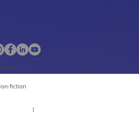
odcast
on-fiction