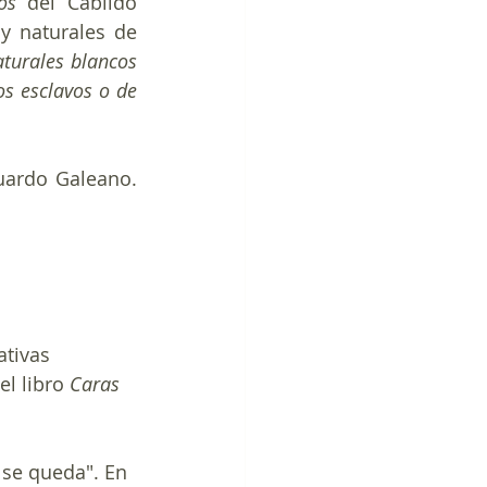
os
 del Cabildo 
y naturales de 
turales blancos 
s esclavos o de 
uardo Galeano. 
tivas 
l libro 
Caras 
 se queda". En 