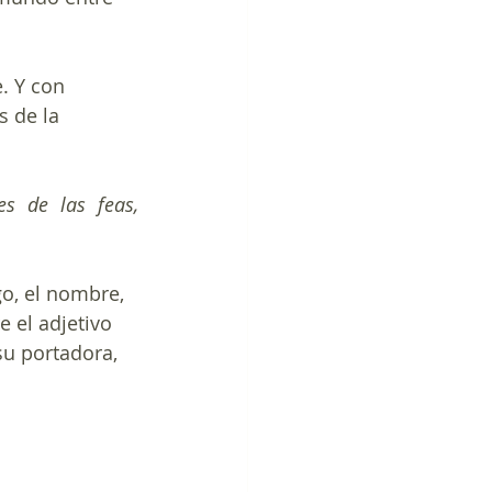
. Y con 
 de la 
Este mundo no es de las feas, 
o, el nombre, 
 el adjetivo 
su portadora, 