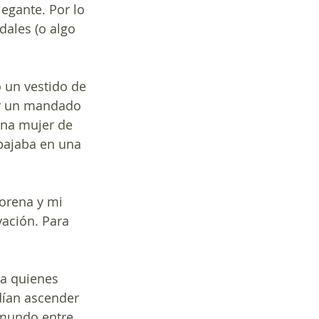
egante. Por lo 
dales (o algo 
un vestido de 
cer un mandado 
una mujer de 
bajaba en una 
orena y mi 
vación. Para 
 a quienes 
ían ascender 
l mundo entre 