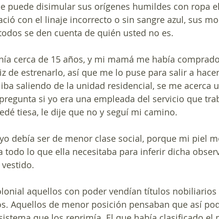
ie puede disimular sus orígenes humildes con ropa el
ació con el linaje incorrecto o sin sangre azul, sus mo
todos se den cuenta de quién usted no es.
nía cerca de 15 años, y mi mamá me había comprado 
eliz de estrenarlo, así que me lo puse para salir a ha
 iba saliendo de la unidad residencial, se me acerca 
regunta si yo era una empleada del servicio que tra
edé tiesa, le dije que no y seguí mi camino. 
yo debía ser de menor clase social, porque mi piel m
a todo lo que ella necesitaba para inferir dicha obser
 vestido. 
lonial aquellos con poder vendían títulos nobiliarios
s. Aquellos de menor posición pensaban que así pod
 sistema que los reprimía. El que había clasificado e