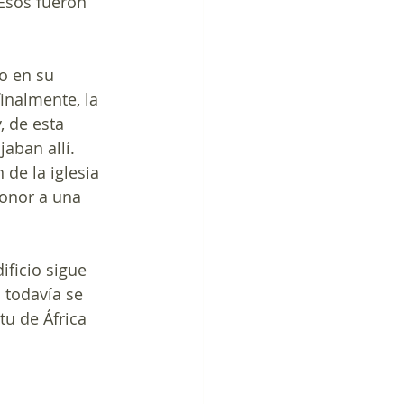
Esos fueron 
o en su 
finalmente, la 
, de esta 
aban allí. 
de la iglesia 
onor a una 
ficio sigue 
 todavía se 
tu de África 