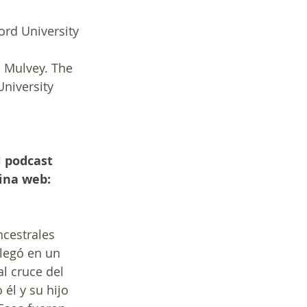
rd University 
A. Mulvey. The 
University 
 podcast  
gina web: 
cestrales 
legó en un 
al cruce del 
él y su hijo 