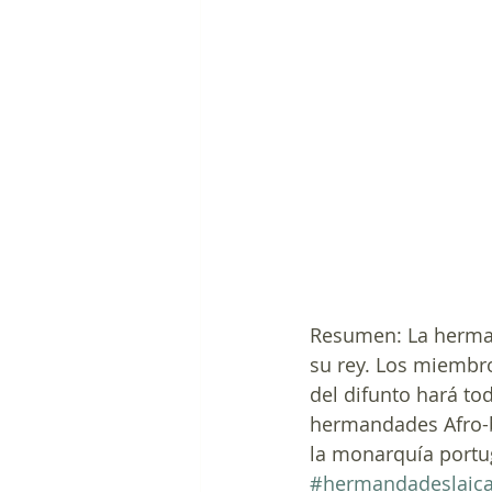
Resumen: La herman
su rey. Los miembro
del difunto hará to
hermandades Afro-bra
la monarquía portu
#hermandadeslaic