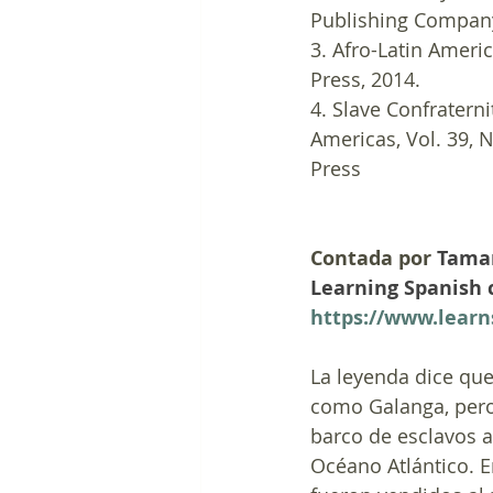
Publishing Company,
3. Afro-Latin Ameri
Press, 2014.
4. Slave Confraternit
Americas, Vol. 39, N
Press
Contada por 
Tamar
Learning Spanish 
https://www.lear
La leyenda dice qu
como Galanga, pero 
barco de esclavos a 
Océano Atlántico. En