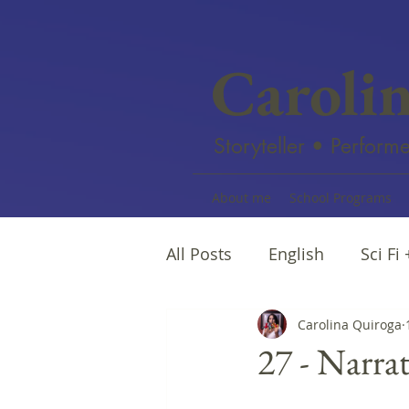
Caroli
Storyteller • Performe
About me
School Programs
All Posts
English
Sci Fi
Female writers
Carolina Quiroga
Afro Na
27 - Narra