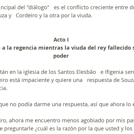
incipal del "diálogo"   es el conflicto creciente entre d
za y   Cordeiro y la otra por la viuda.
Acto I
 a la regencia mientras la viuda del rey fallecido s
poder
án en la iglesia de los Santos Elesbão   e Ifigenia se
deiro está impaciente y quiere una   respuesta de Souz
ia.
 que no podía darme una respuesta, así que ahora lo 
iro, ahora me encuentro menos agobiado por mis pas
de preguntarle ¿cuál es la razón por la que usted y lo