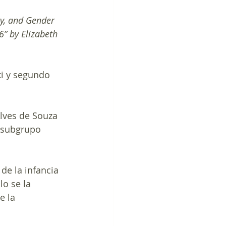
ty, and Gender 
6” by Elizabeth 
ki y segundo 
Alves de Souza 
n subgrupo 
de la infancia 
lo se la 
e la 