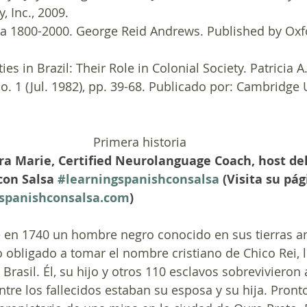
 Inc., 2009.
ca 1800-2000. George Reid Andrews. Published by Oxfo
ies in Brazil: Their Role in Colonial Society. Patricia 
o. 1 (Jul. 1982), pp. 39-68. Publicado por: Cambridge 
Primera historia
a Marie, Certified Neurolanguage Coach, host del
con Salsa 
#learningspanishconsalsa
 (Visita su pá
nspanishconsalsa.com
)
e en 1740 un hombre negro conocido en sus tierras an
obligado a tomar el nombre cristiano de Chico Rei, l
Brasil. Él, su hijo y otros 110 esclavos sobrevivieron 
tre los fallecidos estaban su esposa y su hija. Pronto 