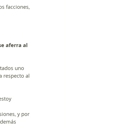
os facciones, 
e aferra al 
ntados uno 
a respecto al 
estoy 
iones, y por 
s demás 