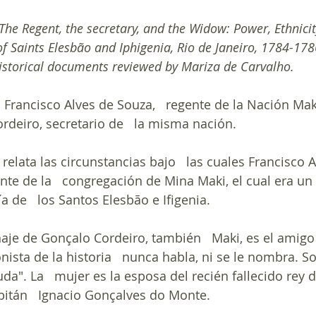
The Regent, the secretary, and the Widow: Power, Ethnici
of Saints Elesbão and Iphigenia, Rio de Janeiro, 1784-178
istorical documents reviewed by Mariza de Carvalho.
: Francisco Alves de Souza,   regente de la Nación Ma
rdeiro, secretario de   la misma nación.
 relata las circunstancias bajo   las cuales Francisco 
ente de la   congregación de Mina Maki, el cual era u
a de   los Santos Elesbão e Ifigenia.
aje de Gonçalo Cordeiro, también   Maki, es el amigo 
ista de la historia   nunca habla, ni se le nombra. So
a". La   mujer es la esposa del recién fallecido rey d
pitán   Ignacio Gonçalves do Monte.