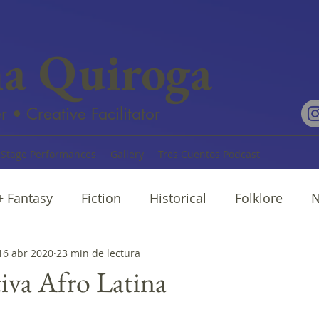
na Quiroga
r • Creative Facilitator
Stage Performances
Gallery
Tres Cuentos Podcast
 + Fantasy
Fiction
Historical
Folklore
N
rratives
16 abr 2020
23 min de lectura
Cuentos
Poetry
tiva Afro Latina