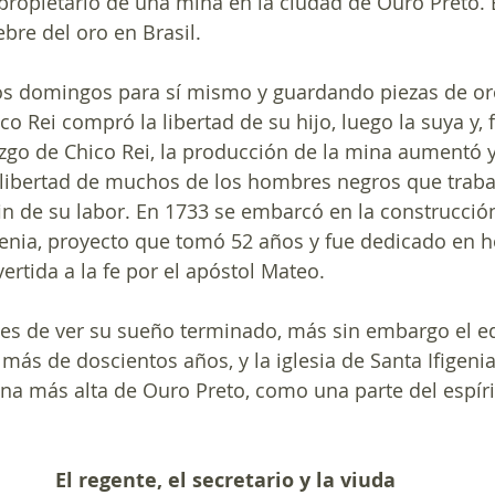
propietario de una mina en la ciudad de Ouro Preto. 
ebre del oro en Brasil.
os domingos para sí mismo y guardando piezas de or
co Rei compró la libertad de su hijo, luego la suya y, 
azgo de Chico Rei, la producción de la mina aumentó y
libertad de muchos de los hombres negros que trabaj
in de su labor. En 1733 se embarcó en la construcción 
genia, proyecto que tomó 52 años y fue dedicado en h
ertida a la fe por el apóstol Mateo.
es de ver su sueño terminado, más sin embargo el edi
más de doscientos años, y la iglesia de Santa Ifigenia
ina más alta de Ouro Preto, como una parte del espíri
El regente, el secretario y la viuda