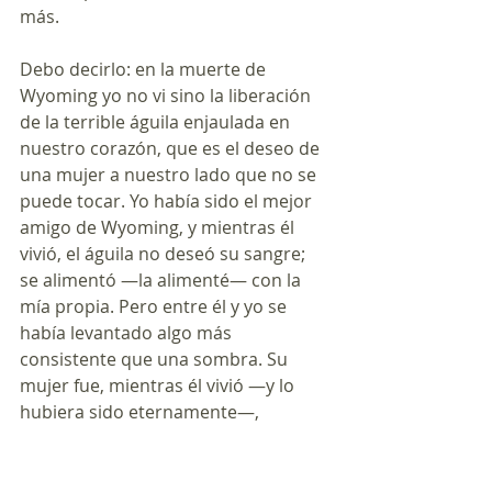
más.
Debo decirlo: en la muerte de 
Wyoming yo no vi sino la liberación 
de la terrible águila enjaulada en 
nuestro corazón, que es el deseo de 
una mujer a nuestro lado que no se 
puede tocar. Yo había sido el mejor 
amigo de Wyoming, y mientras él 
vivió, el águila no deseó su sangre; 
se alimentó —la alimenté— con la 
mía propia. Pero entre él y yo se 
había levantado algo más 
consistente que una sombra. Su 
mujer fue, mientras él vivió —y lo 
hubiera sido eternamente—, 
intangible para mí. Pero él había 
muerto. No podía Wyoming exigirme 
el sacrificio de la Vida en que él 