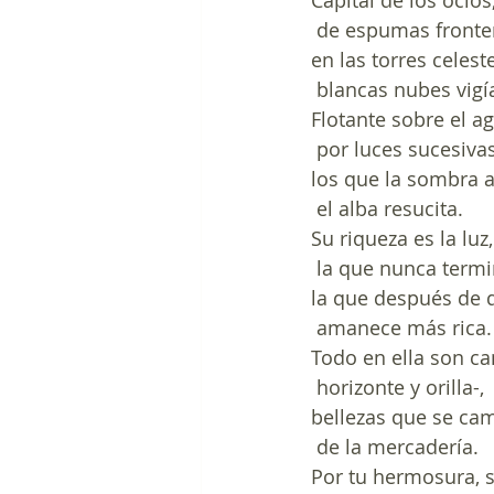
Capital de los ocio
 de espumas fronter
en las torres celest
 blancas nubes vigí
Flotante sobre el a
 por luces sucesivas
los que la sombra 
 el alba resucita.
Su riqueza es la luz
 la que nunca termi
la que después de 
 amanece más rica.
Todo en ella son ca
 horizonte y orilla-,
bellezas que se ca
 de la mercadería.
Por tu hermosura, 