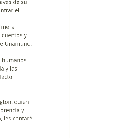
trar el 
imera 
s cuentos y 
 de Unamuno.
n humanos. 
 y las 
fecto 
gton, quien 
lorencia y 
, les contaré 