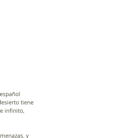
 español 
sierto tiene 
 infinito, 
amenazas, y 