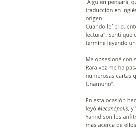
 Alguien pensará, que es curioso llegar a la obra de un autor español a través de su 
traducción en inglé
origen.
Cuando leí el cuen
lectura". Sentí que
terminé leyendo un
Me obsesioné con s
Rara vez me ha pas
numerosas cartas qu
Unamuno". 
En esta ocasión he
leyó 
Mecanópolis
, y
Yamid son los anfit
más acerca de ello