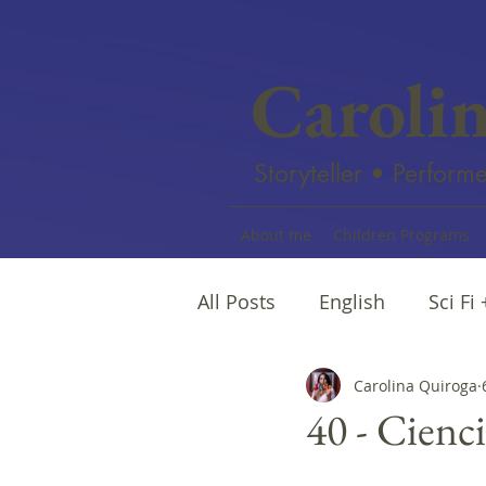
Caroli
Storyteller • Performe
About me
Children Programs
All Posts
English
Sci Fi
Female writers
Carolina Quiroga
Afro Na
40 - Cienc