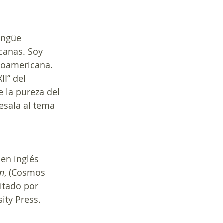
ingüe 
icanas. Soy 
anoamericana.
I” del 
 la pureza del 
esala al tema 
en inglés 
in
, (Cosmos 
itado por 
ity Press.