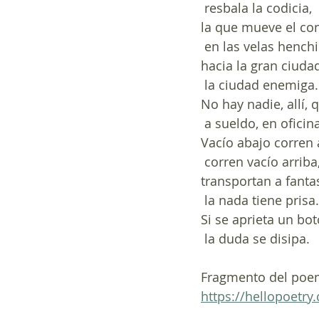
 resbala la codicia,
la que mueve el con
 en las velas hench
hacia la gran ciuda
 la ciudad enemiga.
No hay nadie, allí, 
 a sueldo, en oficin
Vacío abajo corren 
 corren vacío arriba
transportan a fant
 la nada tiene prisa.
Si se aprieta un bo
 la duda se disipa.
Fragmento del poem
https://hellopoetr