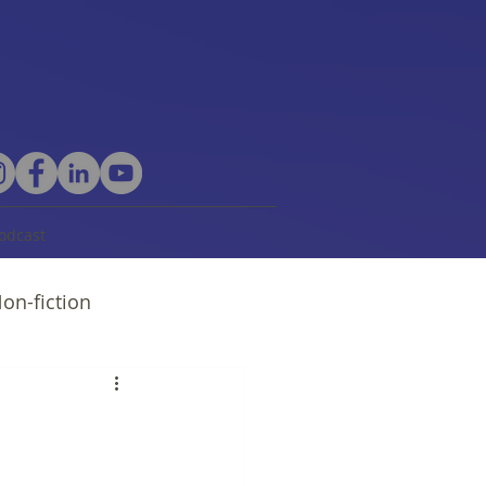
odcast
on-fiction