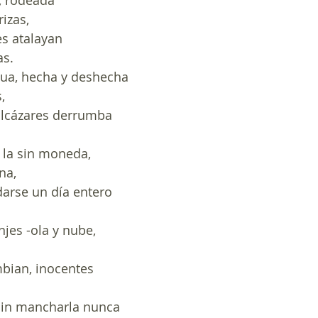
s, rodeada
izas,
es atalayan
as.
gua, hecha y deshecha
,
alcázares derrumba
, la sin moneda,
na,
darse un día entero
njes -ola y nube,
mbian, inocentes
sin mancharla nunca