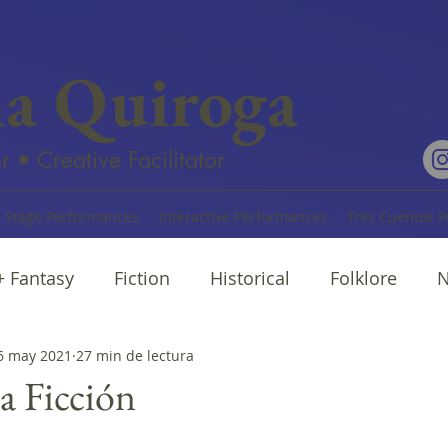
na Quiroga
r • Creative Facilitator
Stage Performances
Interactive Performances
Tres Cuentos P
 + Fantasy
Fiction
Historical
Folklore
N
rratives
6 may 2021
27 min de lectura
Cuentos
Poetry
ia Ficción